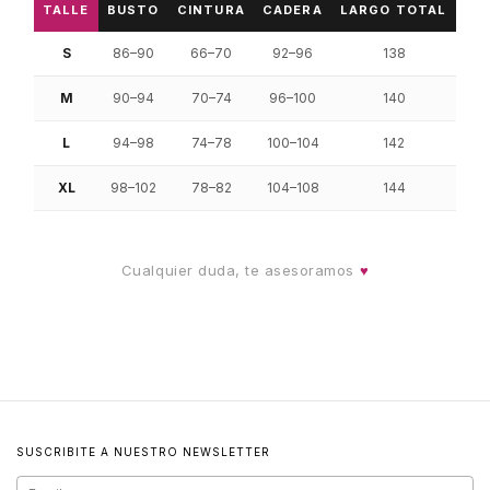
TALLE
BUSTO
CINTURA
CADERA
LARGO TOTAL
S
86–90
66–70
92–96
138
M
90–94
70–74
96–100
140
L
94–98
74–78
100–104
142
XL
98–102
78–82
104–108
144
Cualquier duda, te asesoramos
SUSCRIBITE A NUESTRO NEWSLETTER