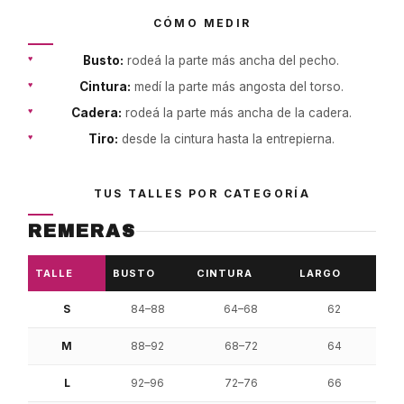
CÓMO MEDIR
Busto:
rodeá la parte más ancha del pecho.
Cintura:
medí la parte más angosta del torso.
Cadera:
rodeá la parte más ancha de la cadera.
Tiro:
desde la cintura hasta la entrepierna.
TUS TALLES POR CATEGORÍA
REMERAS
TALLE
BUSTO
CINTURA
LARGO
S
84–88
64–68
62
M
88–92
68–72
64
L
92–96
72–76
66