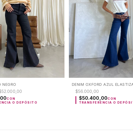
D NEGRO
DENIM OXFORD AZUL ELASTIZ
$52.000,00
$56.000,00
,00
$50.400,00
CON
CON
ENCIA O DEPÓSITO
TRANSFERENCIA O DEPÓS