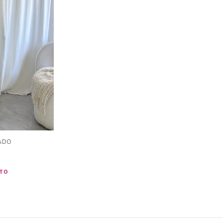
ADO
ITO