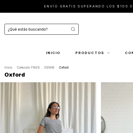
ENVÍO GRATIS SUPERANDO LOS $100.000 · 10% OFF
INICIO
PRODUCTOS
CO
Inicio
.
Colección FW26
.
DENIM
.
Oxford
Oxford