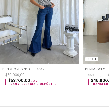
12
%
OFF
DENIM OXFORD ART. 1047
DENIM OXFOR
$59.000,00
$59.000,00
$53.100,00
$46.800
CON
TRANSFERENCIA O DEPÓSITO
TRANSFER