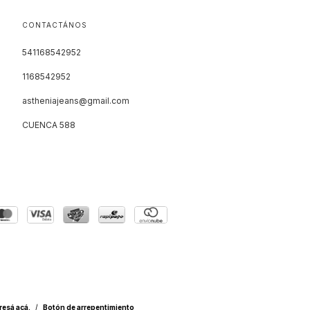
CONTACTÁNOS
541168542952
1168542952
astheniajeans@gmail.com
CUENCA 588
resá acá.
/
Botón de arrepentimiento